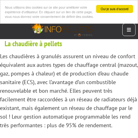
Nous utilisons des cookies sur ce site pour améliorer votre
Oui je suis d'accord
expérience d'utilisateur. En cliquant sur un lien de cette page,
vous nous donnez votre consentement de définir des cookies.
Aller
Men
au
contenu
La chaudière à pellets
principal
Les chaudières à granulés assurent un niveau de confort
équivalent aux autres types de chauffage central (mazout,
gaz, pompes à chaleur) et de production d’eau chaude
sanitaire (ECS), avec l’avantage d’un combustible
renouvelable et bon marché. Elles peuvent très
facilement être raccordées à un réseau de radiateurs déjà
existant, mais également un réseau de chauffage par le
sol ! Leur gestion automatique programmable les rend
très performantes : plus de 95% de rendement.