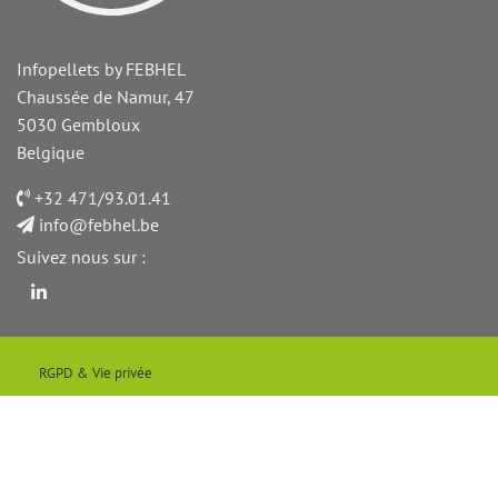
Infopellets by FEBHEL
Chaussée de Namur, 47
5030
Gembloux
Belgique
Téléphone
+32 471/93.01.41
Email
info@febhel.be
Suivez nous sur :
Linkedin
Menu
RGPD & Vie privée
Pied
de
© 2026 INFO PELLETS
page
Website by Visible